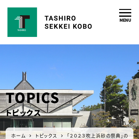
MENU
鹿児島の一級建築
士事務所 田代設計
工房
TOPICS
トピックス
ホーム
トピックス
「２０２３吹上浜砂の祭典」の