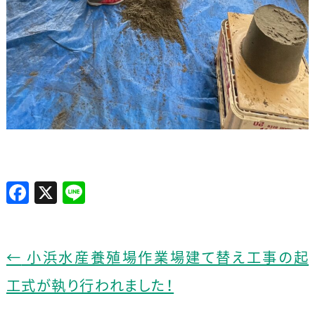
F
X
Li
a
n
c
e
e
←
小浜水産養殖場作業場建て替え工事の起
b
工式が執り行われました！
o