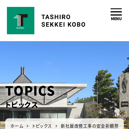
MENU
鹿児島の一級建築
士事務所 田代設計
工房
TOPICS
トピックス
ホーム
トピックス
新社屋改修工事の安全祈願祭