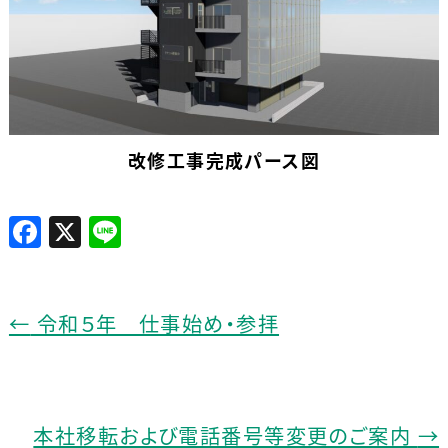
改修工事完成パース図
F
X
Li
a
n
c
e
e
←
令和５年 仕事始め・参拝
b
o
o
本社移転および電話番号等変更のご案内
→