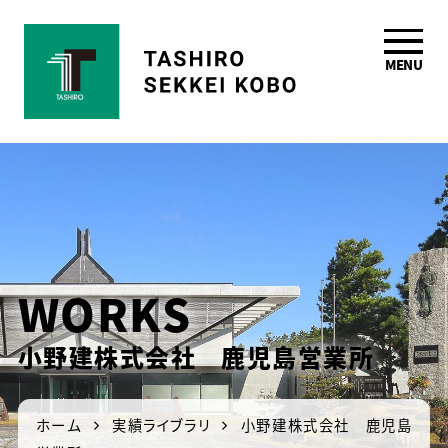
MENU
鹿児島の一級建築
士事務所 田代設計
工房
WORKS
小野建株式会社 鹿児島営業所
ホーム
実績ライブラリ
小野建株式会社 鹿児島