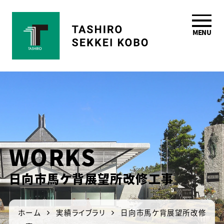
MENU
鹿児島の一級建築
士事務所 田代設計
工房
WORKS
日向市馬ケ背展望所改修工事
ホーム
実績ライブラリ
日向市馬ケ背展望所改修