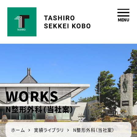
MENU
鹿児島の一級建築
士事務所 田代設計
工房
WORKS
N整形外科（当社案）
ホーム
実績ライブラリ
N整形外科（当社案）